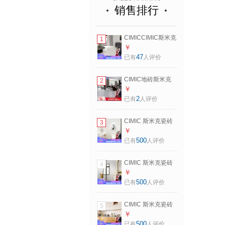
销售排行
CIMICCIMIC斯米克
1
瓷砖厨卫生间墙现
￥
代简约800*800客
47
已有
人评价
厅地砖耐磨防滑斯
诺 新斯诺白
CIMIC地砖斯米克
2
800*800_一片价，
800*800防滑耐磨
￥
3片/箱
客厅餐厅耐磨地板
2
已有
人评价
砖银光卫生间墙地
砖 帕斯灰 一片价(3
CIMIC 斯米克瓷砖
3
片/箱) 需按箱买
厨房墙砖卫生间阳
￥
台地砖北欧简约纯
500
已有
人评价
白色釉面砖
300*600 亚面墙 一
CIMIC 斯米克瓷砖
4
片价(9片/箱)
厨房墙砖卫生间阳
￥
台地砖北欧简约纯
500
已有
人评价
白色釉面砖
300*600 亮面墙 一
CIMIC 斯米克瓷砖
5
片价(9片/箱)
厨房墙砖卫生间阳
￥
台地砖北欧简约纯
500
已有
人评价