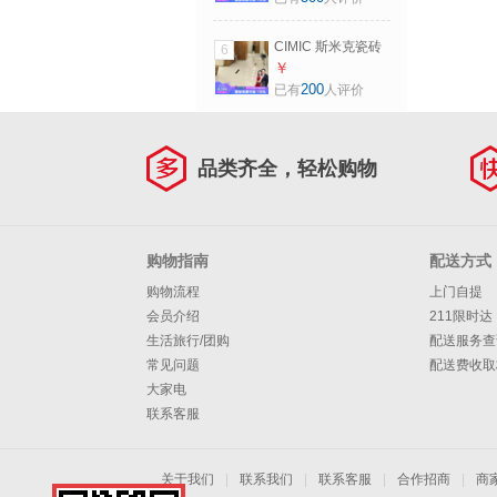
白色釉面砖
400*800 亮面墙 一
CIMIC 斯米克瓷砖
6
片价(6片/箱)
客厅地砖别墅 卧室
￥
餐厅耐磨防滑抛光
200
已有
人评价
玻化砖 斯诺白 新斯
诺白800x800_单片
价，3片/箱 其他
品类齐全，轻松购物
购物指南
配送方式
购物流程
上门自提
会员介绍
211限时达
生活旅行/团购
配送服务查
常见问题
配送费收取
大家电
联系客服
关于我们
|
联系我们
|
联系客服
|
合作招商
|
商