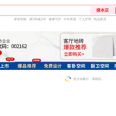
家装智能
满199减100
健康守护
中外美酒
个人护理
纸品家清
努力加载中，请稍后...
· 300x600
· 300x300
· 150x800
· 其他
· 木纹砖
· 仿古砖
· 微晶砖
· 通体大理石瓷砖