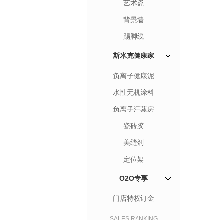
艺术瓷
背景墙
踢脚线
斯米克健康家
负离子健康泥
水性无机涂料
负离子汗蒸房
瓷砖胶
美缝剂
定位架
O2O专享
门店特权订金
SALES RANKING