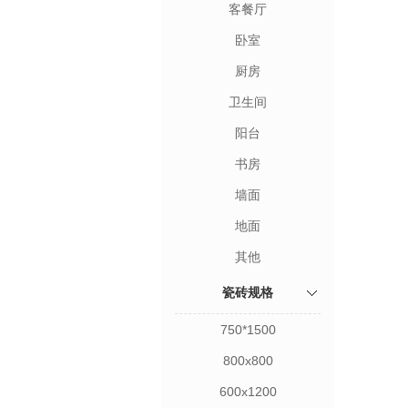
客餐厅
卧室
· 客卧区
· 厨卫区
· 阳台区
·
厨房
卫生间
阳台
· 配套花砖
· 艺术瓷
· 背景墙
书房
墙面
地面
其他
瓷砖规格
750*1500
800x800
600x1200