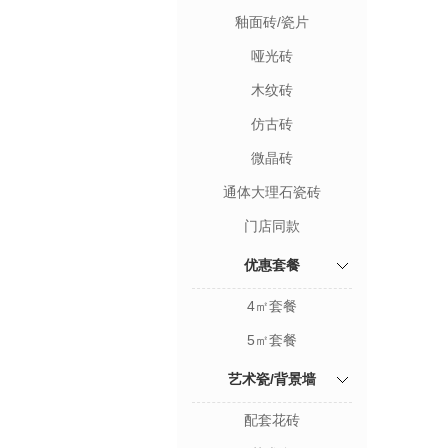
釉面砖/瓷片
哑光砖
木纹砖
仿古砖
微晶砖
通体大理石瓷砖
门店同款
优惠套餐
4㎡套餐
5㎡套餐
艺术瓷/背景墙
配套花砖