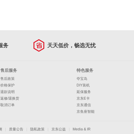
服务
天天低价，畅选无忧
售后服务
特色服务
售后政策
夺宝岛
价格保护
DIY装机
退款说明
延保服务
返修/退换货
京东E卡
取消订单
京东通信
京鱼座智能
测
|
质量公告
|
隐私政策
|
京东公益
|
Media & IR