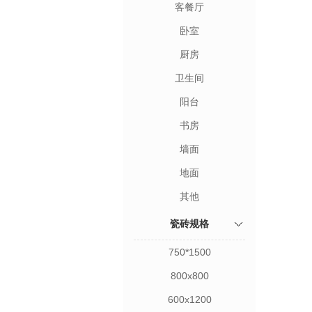
客餐厅
卧室
· 客卧区
· 厨卫区
· 阳台区
·
厨房
卫生间
阳台
· 配套花砖
· 艺术瓷
· 背景墙
书房
墙面
地面
其他
瓷砖规格
750*1500
800x800
600x1200