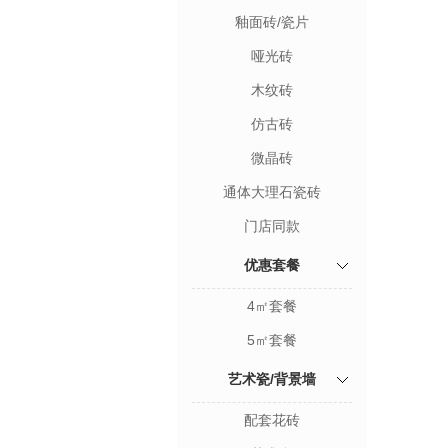
釉面砖/瓷片
哑光砖
木纹砖
仿古砖
微晶砖
通体大理石瓷砖
门店同款
优惠套餐
4㎡套餐
5㎡套餐
艺术瓷/背景墙
配套花砖