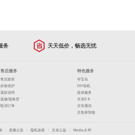
服务
天天低价，畅选无忧
售后服务
特色服务
售后政策
夺宝岛
价格保护
DIY装机
退款说明
延保服务
返修/退换货
京东E卡
取消订单
京东通信
京鱼座智能
测
|
质量公告
|
隐私政策
|
京东公益
|
Media & IR