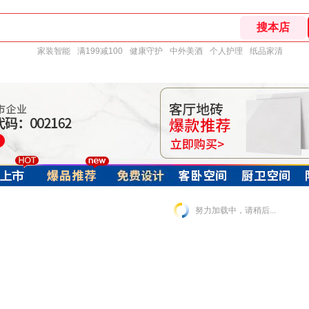
家装智能
满199减100
健康守护
中外美酒
个人护理
纸品家清
努力加载中，请稍后...
· 300x600
· 300x300
· 150x800
· 其他
· 木纹砖
· 仿古砖
· 微晶砖
· 通体大理石瓷砖