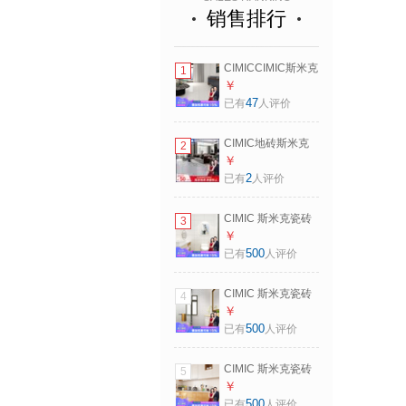
销售排行
CIMICCIMIC斯米克
1
瓷砖厨卫生间墙现
￥
代简约800*800客
47
已有
人评价
厅地砖耐磨防滑斯
诺 新斯诺白
CIMIC地砖斯米克
2
800*800_一片价，
800*800防滑耐磨
￥
3片/箱
客厅餐厅耐磨地板
2
已有
人评价
砖银光卫生间墙地
砖 帕斯灰 一片价(3
CIMIC 斯米克瓷砖
3
片/箱) 需按箱买
厨房墙砖卫生间阳
￥
台地砖北欧简约纯
500
已有
人评价
白色釉面砖
300*600 亚面墙 一
CIMIC 斯米克瓷砖
4
片价(9片/箱)
厨房墙砖卫生间阳
￥
台地砖北欧简约纯
500
已有
人评价
白色釉面砖
300*600 亮面墙 一
CIMIC 斯米克瓷砖
5
片价(9片/箱)
厨房墙砖卫生间阳
￥
台地砖北欧简约纯
500
已有
人评价