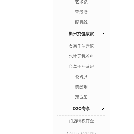
艺术瓷
背景墙
踢脚线
斯米克健康家
负离子健康泥
水性无机涂料
负离子汗蒸房
瓷砖胶
美缝剂
定位架
O2O专享
门店特权订金
SALES RANKING