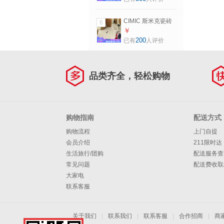
白色釉面砖
400*800 亮面墙 一
CIMIC 斯米克瓷砖
6
片价(6片/箱)
客厅地砖别墅 卧室
￥
餐厅耐磨防滑抛光
200
已有
人评价
玻化砖 斯诺白 新斯
诺白800x800_单片
价，3片/箱 其他
品类齐全，轻松购物
购物指南
配送方式
购物流程
上门自提
会员介绍
211限时达
生活旅行/团购
配送服务查
常见问题
配送费收取
大家电
联系客服
关于我们
|
联系我们
|
联系客服
|
合作招商
|
商